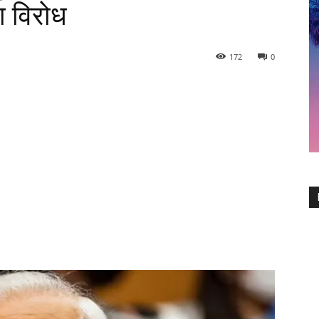
ा विरोध
172
0