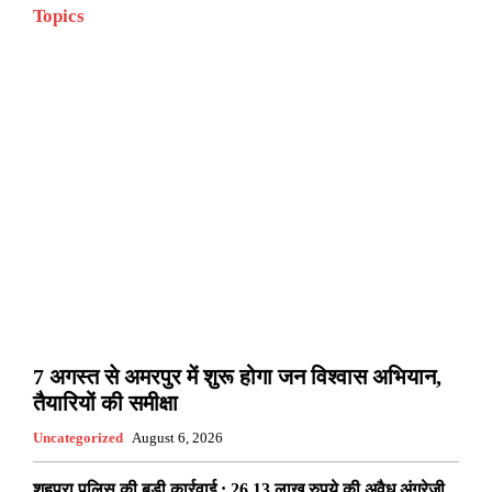
उत्तर प्रदेश
उत्तराखंड
गुजरात
छत्तीसगढ
झारखंड
Topics
टेक - ऑटो
देश
धर्म
नई दिल्ली
पंजाब
बिजनेस
बिहार
बॉलीवुड
ब्रेकिंग न्यूज़
मध्य प्रदेश
महाकुंभ 2025
महाराष्ट्र
राजस्थान
राज्य-शहर
विदेश
स्पोर्ट्स
हरियाणा
More
7 अगस्त से अमरपुर में शुरू होगा जन विश्वास अभियान,
तैयारियों की समीक्षा
Uncategorized
August 6, 2026
शहपुरा पुलिस की बड़ी कार्रवाई : 26.13 लाख रुपये की अवैध अंग्रेजी