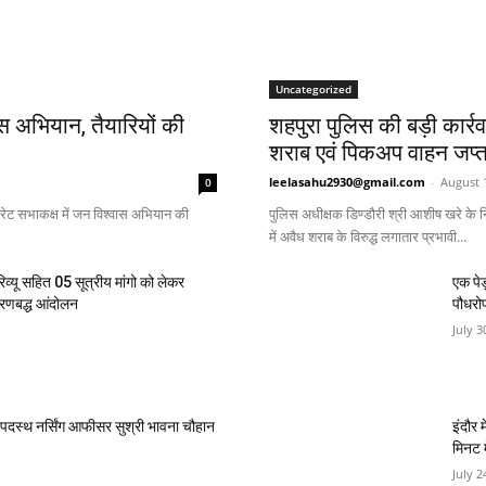
Uncategorized
ास अभियान, तैयारियों की
शहपुरा पुलिस की बड़ी कार्र
शराब एवं पिकअप वाहन जप्त
leelasahu2930@gmail.com
-
August 
0
ट्रेट सभाकक्ष में जन विश्वास अभियान की
पुलिस अधीक्षक डिण्डौरी श्री आशीष खरे के निर
में अवैध शराब के विरुद्ध लगातार प्रभावी...
िव्यू सहित 05 सूत्रीय मांगो को लेकर
एक पेड
चरणबद्ध आंदोलन
पौधरो
July 3
ं पदस्थ नर्सिंग आफीसर सुश्री भावना चौहान
इंदौर 
मिनट म
July 2