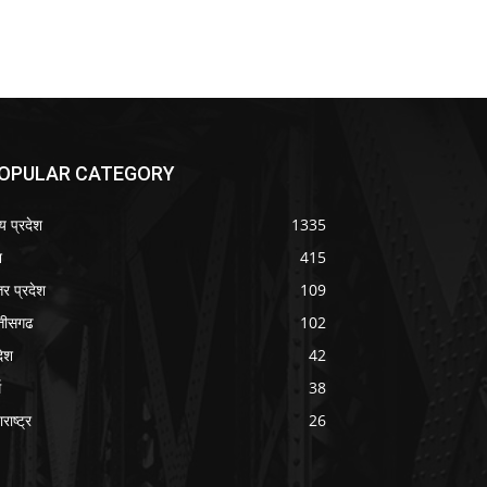
OPULAR CATEGORY
्य प्रदेश
1335
श
415
तर प्रदेश
109
्तीसगढ
102
देश
42
म
38
राष्ट्र
26