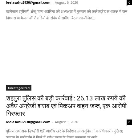
leelasahu2930@gmail.com
-
August 6, 2026
0
कलेक्टर श्रीमती अंजू पवन भदौरिया की अध्यक्षता में गुरुवार को कलेक्ट्रेट सभाकक्ष में जन
विश्वास अभियान की तैयारियों के संबंध में समीक्षा बैठक आयोजित...
Uncategorized
शहपुरा पुलिस की बड़ी कार्रवाई : 26.13 लाख रुपये की
अवैध अंग्रेजी शराब एवं पिकअप वाहन जप्त, एक आरोपी
गिरफ्तार
leelasahu2930@gmail.com
-
August 1, 2026
0
पुलिस अधीक्षक डिण्डौरी श्री आशीष खरे के निर्देशन एवं अनुविभागीय अधिकारी (पुलिस)
शहपुरा के मार्गदर्शन में जिले में अवैध शराब के विरुद्ध लगातार प्रभावी...