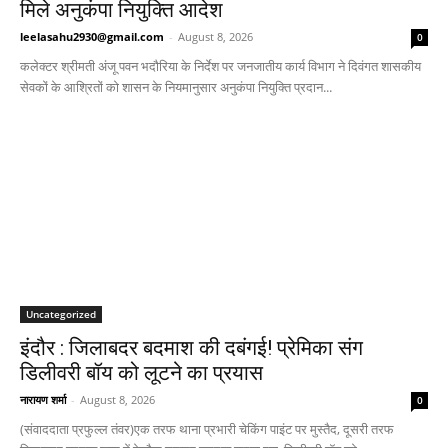
मिले अनुकंपा नियुक्ति आदेश
leelasahu2930@gmail.com
-
August 8, 2026
0
कलेक्टर श्रीमती अंजू पवन भदौरिया के निर्देश पर जनजातीय कार्य विभाग ने दिवंगत शासकीय
सेवकों के आश्रितों को शासन के नियमानुसार अनुकंपा नियुक्ति प्रदान...
Uncategorized
इंदौर : जिलाबदर बदमाश की दबंगई! प्रेमिका संग
डिलीवरी बॉय को लूटने का प्रयास
नारायण शर्मा
-
August 8, 2026
0
(संवाददाता प्रफुल्ल तंवर)एक तरफ थाना प्रभारी चेकिंग पाइंट पर मुस्तैद, दूसरी तरफ