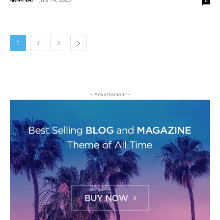
0
1
2
3
- Advertisment -