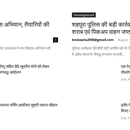
Uncategorized
ास अभियान, तैयारियों की
शहपुरा पुलिस की बड़ी कार्र
शराब एवं पिकअप वाहन जप्त
leelasahu2930@gmail.com
-
August 
0
ट्रेट सभाकक्ष में जन विश्वास अभियान की
पुलिस अधीक्षक डिण्डौरी श्री आशीष खरे के निर
में अवैध शराब के विरुद्ध लगातार प्रभावी...
िव्यू सहित 05 सूत्रीय मांगो को लेकर
एक पेड
चरणबद्ध आंदोलन
पौधरो
July 3
ं पदस्थ नर्सिंग आफीसर सुश्री भावना चौहान
इंदौर 
मिनट म
July 2