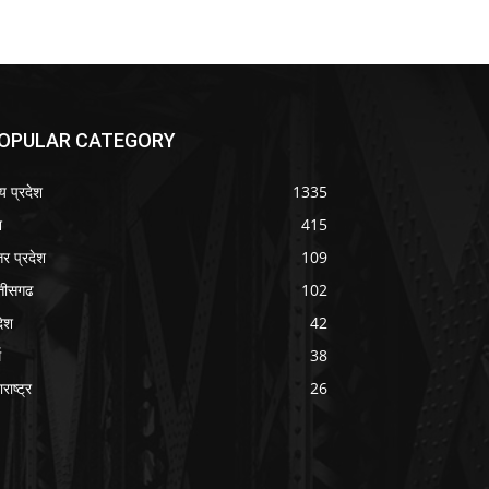
OPULAR CATEGORY
्य प्रदेश
1335
श
415
तर प्रदेश
109
्तीसगढ
102
देश
42
म
38
राष्ट्र
26