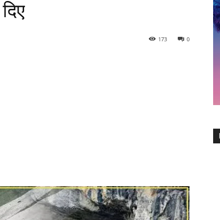
 दिए
173
0