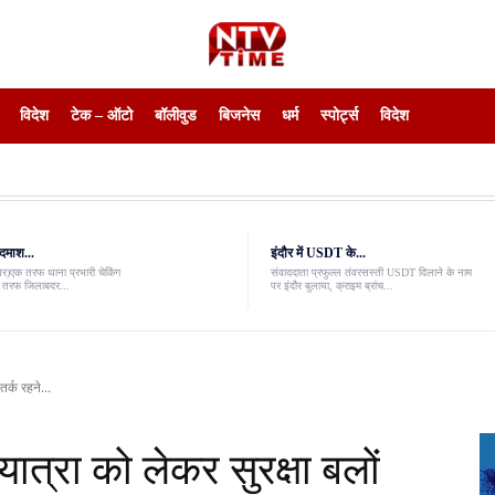
विदेश
टेक – ऑटो
बॉलीवुड
बिजनेस
धर्म
स्पोर्ट्स
विदेश
दमाश...
इंदौर में USDT के...
ंवर)एक तरफ थाना प्रभारी चेकिंग
संवाददाता प्रफुल्ल तंवरसस्ती USDT दिलाने के नाम
री तरफ जिलाबदर...
पर इंदौर बुलाया, क्राइम ब्रांच...
र्क रहने...
त्रा को लेकर सुरक्षा बलों