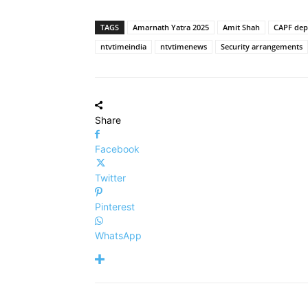
TAGS
Amarnath Yatra 2025
Amit Shah
CAPF de
ntvtimeindia
ntvtimenews
Security arrangements
Share
Facebook
Twitter
Pinterest
WhatsApp