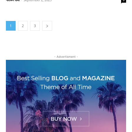
0
1
2
3
- Advertisment -