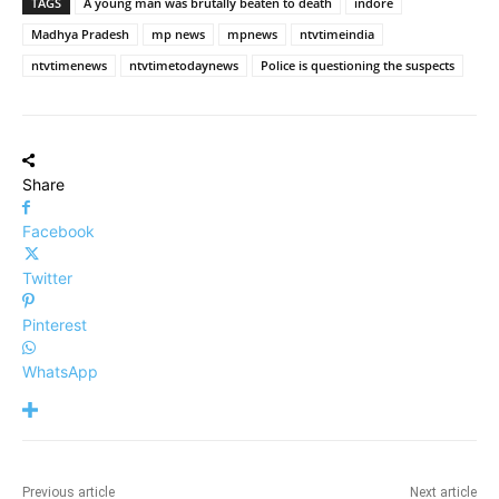
TAGS
A young man was brutally beaten to death
indore
Madhya Pradesh
mp news
mpnews
ntvtimeindia
ntvtimenews
ntvtimetodaynews
Police is questioning the suspects
Share
Facebook
Twitter
Pinterest
WhatsApp
Previous article
Next article