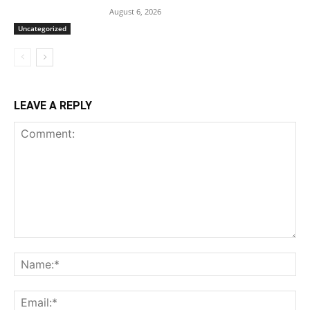
August 6, 2026
Uncategorized
LEAVE A REPLY
Comment:
Na
Ema