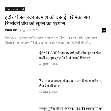
Uncategorized
इंदौर : जिलाबदर बदमाश की दबंगई! प्रेमिका संग
डिलीवरी बॉय को लूटने का प्रयास
नारायण शर्मा
-
August 8, 2026
0
(संवाददाता प्रफुल्ल तंवर)एक तरफ थाना प्रभारी चेकिंग पाइंट पर मुस्तैद, दूसरी तरफ
जिलाबदर बदमाश शहर में बेखौफ घूमकर वारदात करता रहा; डिलीवरी बॉय को...
इंदौर में USDT के नाम पर ठगी नहीं, सीधे लूट का खेल;
फर्जी क्राइम ब्रांच गैंग के 4 आरोपी गिरफ्तार
August 8, 2026
7 अगस्त से अमरपुर में शुरू होगा जन विश्वास अभियान,
तैयारियों की समीक्षा
August 6, 2026
शहपुरा पुलिस की बड़ी कार्रवाई : 26.13 लाख रुपये की