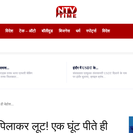
विदेश
टेक – ऑटो
बॉलीवुड
बिजनेस
धर्म
स्पोर्ट्स
विदेश
दमाश...
इंदौर में USDT के...
ंवर)एक तरफ थाना प्रभारी चेकिंग
संवाददाता प्रफुल्ल तंवरसस्ती USDT दिलाने के नाम
री तरफ जिलाबदर...
पर इंदौर बुलाया, क्राइम ब्रांच...
 ही बेहोश...
ी पिलाकर लूट! एक घूंट पीते ही