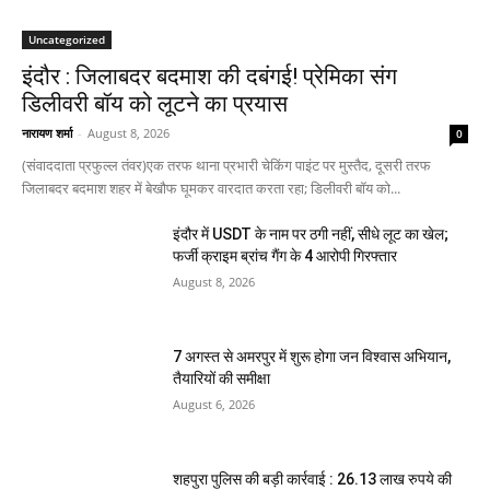
Uncategorized
इंदौर : जिलाबदर बदमाश की दबंगई! प्रेमिका संग
डिलीवरी बॉय को लूटने का प्रयास
नारायण शर्मा
-
August 8, 2026
0
(संवाददाता प्रफुल्ल तंवर)एक तरफ थाना प्रभारी चेकिंग पाइंट पर मुस्तैद, दूसरी तरफ
जिलाबदर बदमाश शहर में बेखौफ घूमकर वारदात करता रहा; डिलीवरी बॉय को...
इंदौर में USDT के नाम पर ठगी नहीं, सीधे लूट का खेल;
फर्जी क्राइम ब्रांच गैंग के 4 आरोपी गिरफ्तार
August 8, 2026
7 अगस्त से अमरपुर में शुरू होगा जन विश्वास अभियान,
तैयारियों की समीक्षा
August 6, 2026
शहपुरा पुलिस की बड़ी कार्रवाई : 26.13 लाख रुपये की