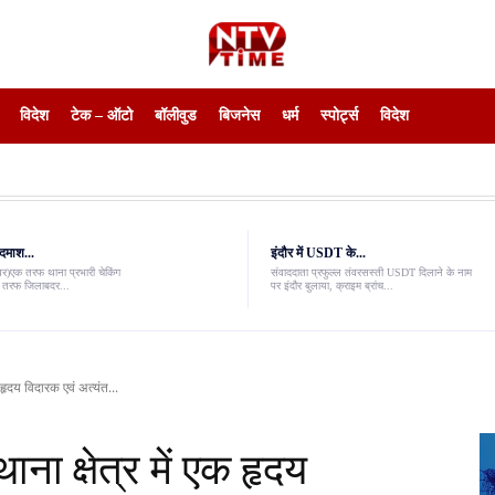
विदेश
टेक – ऑटो
बॉलीवुड
बिजनेस
धर्म
स्पोर्ट्स
विदेश
दमाश...
इंदौर में USDT के...
ंवर)एक तरफ थाना प्रभारी चेकिंग
संवाददाता प्रफुल्ल तंवरसस्ती USDT दिलाने के नाम
री तरफ जिलाबदर...
पर इंदौर बुलाया, क्राइम ब्रांच...
क हृदय विदारक एवं अत्यंत...
ाना क्षेत्र में एक हृदय