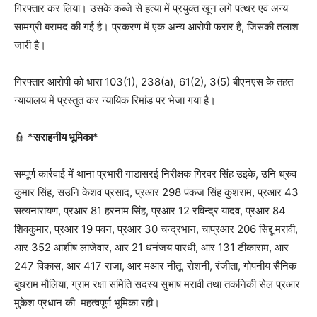
गिरफ्तार कर लिया। उसके कब्जे से हत्या में प्रयुक्त खून लगे पत्थर एवं अन्य
सामग्री बरामद की गई है। प्रकरण में एक अन्य आरोपी फरार है, जिसकी तलाश
जारी है।
गिरफ्तार आरोपी को धारा 103(1), 238(a), 61(2), 3(5) बीएनएस के तहत
न्यायालय में प्रस्तुत कर न्यायिक रिमांड पर भेजा गया है।
👮 *
सराहनीय भूमिका
*
सम्पूर्ण कार्रवाई में थाना प्रभारी गाडासरई निरीक्षक गिरवर सिंह उइके, उनि ध्रुव
कुमार सिंह, सउनि केशव प्रसाद, प्रआर 298 पंकज सिंह कुशराम, प्रआर 43
सत्‍यनारायण, प्रआर 81 हरनाम सिंह, प्रआर 12 रविन्‍द्र यादव, प्रआर 84
शिवकुमार, प्रआर 19 पवन, प्रआर 30 चन्‍द्रभान, चाप्रआर 206 सिद्दू मरावी,
आर 352 आशीष लांजेवार, आर 21 धनंजय पारधी, आर 131 टीकाराम, आर
247 विकास, आर 417 राजा, आर मआर नीतू, रोशनी, रंजीता, गोपनीय सैनिक
बुधराम मौलिया, ग्राम रक्षा समिति सदस्य सुभाष मरावी तथा तकनिकी सेल प्रआर
मुकेश प्रधान की महत्‍वपूर्ण भूम‍िका रही।