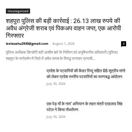
Uncategorized
शहपुरा पुलिस की बड़ी कार्रवाई : 26.13 लाख रुपये की
अवैध अंग्रेजी शराब एवं पिकअप वाहन जप्त, एक आरोपी
गिरफ्तार
leelasahu2930@gmail.com
-
August 1, 2026
0
पुलिस अधीक्षक डिण्डौरी श्री आशीष खरे के निर्देशन एवं अनुविभागीय अधिकारी (पुलिस)
शहपुरा के मार्गदर्शन में जिले में अवैध शराब के विरुद्ध लगातार प्रभावी...
प्रदेश के पटवारियों की कैडर रिव्यू सहित 05 सूत्रीय मांगो
को लेकर प्रदेश स्तरीय पटवारियों का चरणबद्ध आंदोलन
July 30, 2026
एक पेड़ माँ के नाम’ अभियान के तहत मंत्री प्रहलाद सिंह
पटेल ने किया पौधरोपण
July 30, 2026