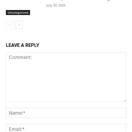
July 30, 2026
Uncategorized
LEAVE A REPLY
Comment:
Na
Ema