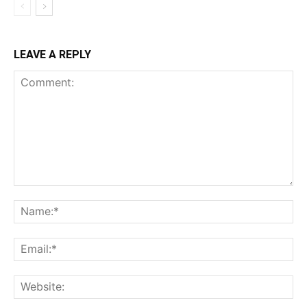
LEAVE A REPLY
Comment:
Na
Ema
Web