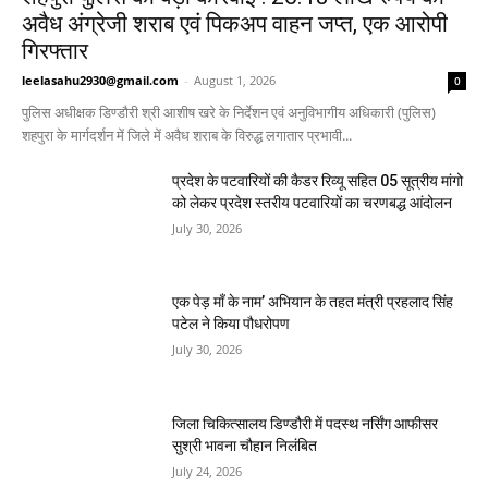
अवैध अंग्रेजी शराब एवं पिकअप वाहन जप्त, एक आरोपी
गिरफ्तार
leelasahu2930@gmail.com
-
August 1, 2026
0
पुलिस अधीक्षक डिण्डौरी श्री आशीष खरे के निर्देशन एवं अनुविभागीय अधिकारी (पुलिस)
शहपुरा के मार्गदर्शन में जिले में अवैध शराब के विरुद्ध लगातार प्रभावी...
प्रदेश के पटवारियों की कैडर रिव्यू सहित 05 सूत्रीय मांगो
को लेकर प्रदेश स्तरीय पटवारियों का चरणबद्ध आंदोलन
July 30, 2026
एक पेड़ माँ के नाम’ अभियान के तहत मंत्री प्रहलाद सिंह
पटेल ने किया पौधरोपण
July 30, 2026
जिला चिकित्सालय डिण्डौरी में पदस्थ नर्सिंग आफीसर
सुश्री भावना चौहान निलंबित
July 24, 2026