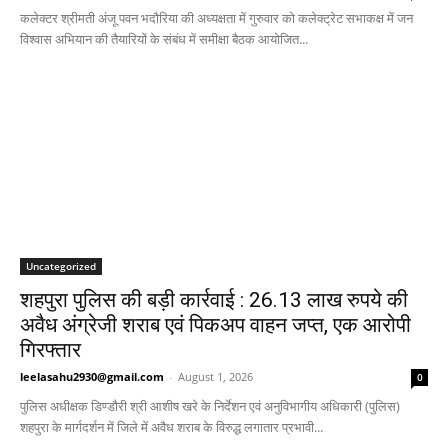
कलेक्टर श्रीमती अंजू पवन भदौरिया की अध्यक्षता में गुरुवार को कलेक्ट्रेट सभाकक्ष में जन
विश्वास अभियान की तैयारियों के संबंध में समीक्षा बैठक आयोजित...
Uncategorized
शहपुरा पुलिस की बड़ी कार्रवाई : 26.13 लाख रुपये की
अवैध अंग्रेजी शराब एवं पिकअप वाहन जप्त, एक आरोपी
गिरफ्तार
leelasahu2930@gmail.com
-
August 1, 2026
0
पुलिस अधीक्षक डिण्डौरी श्री आशीष खरे के निर्देशन एवं अनुविभागीय अधिकारी (पुलिस)
शहपुरा के मार्गदर्शन में जिले में अवैध शराब के विरुद्ध लगातार प्रभावी...