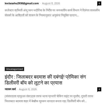
leelasahu2930@gmail.com
-
August 8, 2026
0
कलेक्टर श्रीमती अंजू पवन भदौरिया के निर्देश पर जनजातीय कार्य विभाग ने दिवंगत शासकीय
सेवकों के आश्रितों को शासन के नियमानुसार अनुकंपा नियुक्ति प्रदान...
Uncategorized
इंदौर : जिलाबदर बदमाश की दबंगई! प्रेमिका संग
डिलीवरी बॉय को लूटने का प्रयास
नारायण शर्मा
-
August 8, 2026
0
(संवाददाता प्रफुल्ल तंवर)एक तरफ थाना प्रभारी चेकिंग पाइंट पर मुस्तैद, दूसरी तरफ
जिलाबदर बदमाश शहर में बेखौफ घूमकर वारदात करता रहा; डिलीवरी बॉय को...