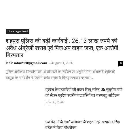
Uncategorized
शहपुरा पुलिस की बड़ी कार्रवाई : 26.13 लाख रुपये की
अवैध अंग्रेजी शराब एवं पिकअप वाहन जप्त, एक आरोपी
गिरफ्तार
leelasahu2930@gmail.com
-
August 1, 2026
0
पुलिस अधीक्षक डिण्डौरी श्री आशीष खरे के निर्देशन एवं अनुविभागीय अधिकारी (पुलिस)
शहपुरा के मार्गदर्शन में जिले में अवैध शराब के विरुद्ध लगातार प्रभावी...
प्रदेश के पटवारियों की कैडर रिव्यू सहित 05 सूत्रीय मांगो
को लेकर प्रदेश स्तरीय पटवारियों का चरणबद्ध आंदोलन
July 30, 2026
एक पेड़ माँ के नाम’ अभियान के तहत मंत्री प्रहलाद सिंह
पटेल ने किया पौधरोपण