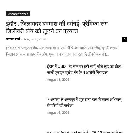
Uncategorized
इंदौर : जिलाबदर बदमाश की दबंगई! प्रेमिका संग
डिलीवरी बॉय को लूटने का प्रयास
नारायण शर्मा
-
August 8, 2026
0
(संवाददाता प्रफुल्ल तंवर)एक तरफ थाना प्रभारी चेकिंग पाइंट पर मुस्तैद, दूसरी तरफ
जिलाबदर बदमाश शहर में बेखौफ घूमकर वारदात करता रहा; डिलीवरी बॉय को...
इंदौर में USDT के नाम पर ठगी नहीं, सीधे लूट का खेल;
फर्जी क्राइम ब्रांच गैंग के 4 आरोपी गिरफ्तार
August 8, 2026
7 अगस्त से अमरपुर में शुरू होगा जन विश्वास अभियान,
तैयारियों की समीक्षा
August 6, 2026
शहपुरा पुलिस की बड़ी कार्रवाई : 26.13 लाख रुपये की