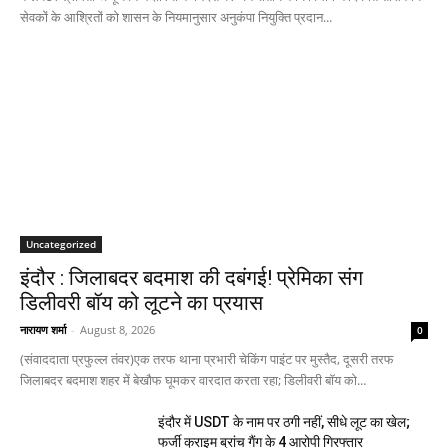
सेवकों के आश्रितों को शासन के नियमानुसार अनुकंपा नियुक्ति प्रदान...
Uncategorized
इंदौर : जिलाबदर बदमाश की दबंगई! प्रेमिका संग
डिलीवरी बॉय को लूटने का प्रयास
नारायण शर्मा
-
August 8, 2026
0
(संवाददाता प्रफुल्ल तंवर)एक तरफ थाना प्रभारी चेकिंग पाइंट पर मुस्तैद, दूसरी तरफ
जिलाबदर बदमाश शहर में बेखौफ घूमकर वारदात करता रहा; डिलीवरी बॉय को...
इंदौर में USDT के नाम पर ठगी नहीं, सीधे लूट का खेल;
फर्जी क्राइम ब्रांच गैंग के 4 आरोपी गिरफ्तार