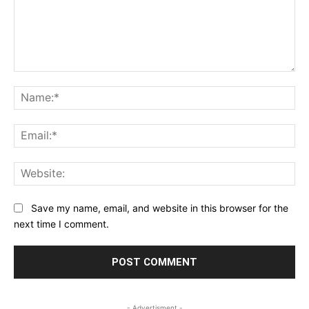
Comment:
Na
Ema
Web
Save my name, email, and website in this browser for the
next time I comment.
- Advertisment -