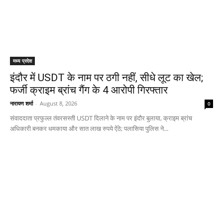
मध्य प्रदेश
इंदौर में USDT के नाम पर ठगी नहीं, सीधे लूट का खेल;
फर्जी क्राइम ब्रांच गैंग के 4 आरोपी गिरफ्तार
नारायण शर्मा
-
August 8, 2026
0
संवाददाता प्रफुल्ल तंवरसस्ती USDT दिलाने के नाम पर इंदौर बुलाया, क्राइम ब्रांच
अधिकारी बनकर धमकाया और सात लाख रुपये ऐंठे; पलासिया पुलिस ने...