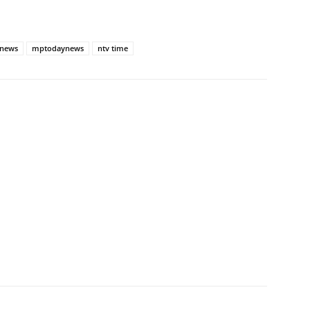
news
mptodaynews
ntv time