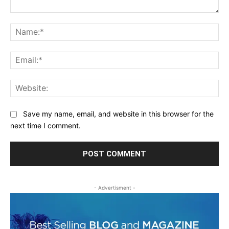
Comment:
Na
Ema
Web
Save my name, email, and website in this browser for the
next time I comment.
- Advertisment -