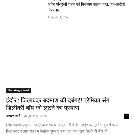
अवैध अंग्रेजी शराब एवं पिकअप वाहन जप्त, एक आरोपी
गिरफ्तार
August 1, 2026
Uncategorized
इंदौर : जिलाबदर बदमाश की दबंगई! प्रेमिका संग
डिलीवरी बॉय को लूटने का प्रयास
नारायण शर्मा
-
August 8, 2026
0
(संवाददाता प्रफुल्ल तंवर)एक तरफ थाना प्रभारी चेकिंग पाइंट पर मुस्तैद, दूसरी तरफ
जिलाबदर बदमाश शहर में बेखौफ घूमकर वारदात करता रहा; डिलीवरी बॉय को...