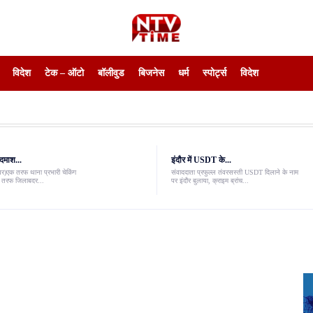
विदेश
टेक – ऑटो
बॉलीवुड
बिजनेस
धर्म
स्पोर्ट्स
विदेश
दमाश...
इंदौर में USDT के...
ंवर)एक तरफ थाना प्रभारी चेकिंग
संवाददाता प्रफुल्ल तंवरसस्ती USDT दिलाने के नाम
री तरफ जिलाबदर...
पर इंदौर बुलाया, क्राइम ब्रांच...