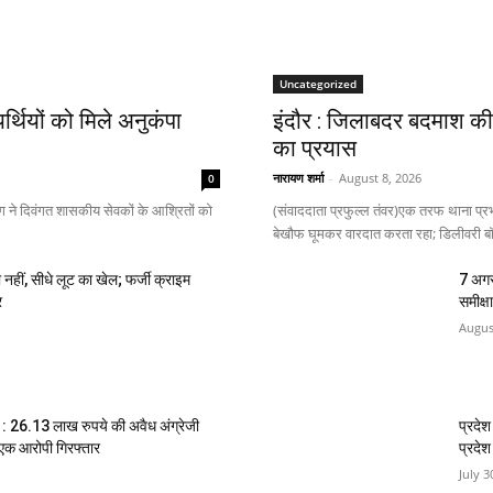
Uncategorized
र्थियों को मिले अनुकंपा
इंदौर : जिलाबदर बदमाश की 
का प्रयास
नारायण शर्मा
-
August 8, 2026
0
ाग ने दिवंगत शासकीय सेवकों के आश्रितों को
(संवाददाता प्रफुल्ल तंवर)एक तरफ थाना प्रभ
बेखौफ घूमकर वारदात करता रहा; डिलीवरी बॉ
 नहीं, सीधे लूट का खेल; फर्जी क्राइम
7 अगस्
र
समीक्षा
Augus
ई : 26.13 लाख रुपये की अवैध अंग्रेजी
प्रदेश
एक आरोपी गिरफ्तार
प्रदे
July 3