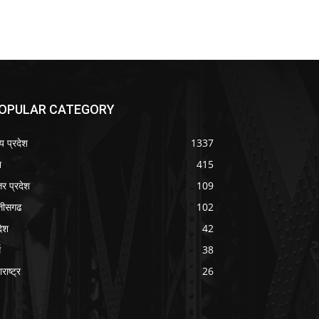
OPULAR CATEGORY
्य प्रदेश
1337
श
415
तर प्रदेश
109
्तीसगढ
102
देश
42
म
38
राष्ट्र
26