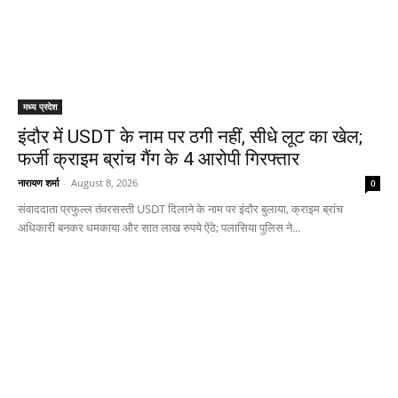
मध्य प्रदेश
इंदौर में USDT के नाम पर ठगी नहीं, सीधे लूट का खेल;
फर्जी क्राइम ब्रांच गैंग के 4 आरोपी गिरफ्तार
नारायण शर्मा
-
August 8, 2026
0
संवाददाता प्रफुल्ल तंवरसस्ती USDT दिलाने के नाम पर इंदौर बुलाया, क्राइम ब्रांच
अधिकारी बनकर धमकाया और सात लाख रुपये ऐंठे; पलासिया पुलिस ने...