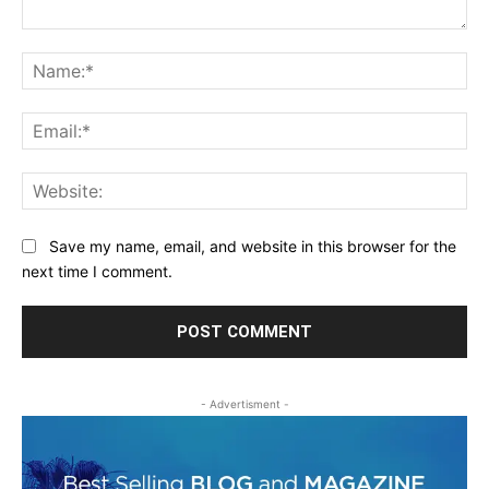
Comment:
Na
Ema
Web
Save my name, email, and website in this browser for the
next time I comment.
- Advertisment -