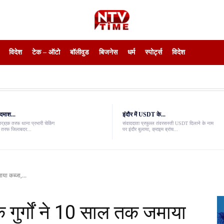
विदेश
टेक – ऑटो
बॉलीवुड
बिजनेस
धर्म
स्पोर्ट्स
विदेश
दमाश...
इंदौर में USDT के...
ंवर)एक तरफ थाना प्रभारी चेकिंग
संवाददाता प्रफुल्ल तंवरसस्ती USDT दिलाने के नाम
री तरफ जिलाबदर...
पर इंदौर बुलाया, क्राइम ब्रांच...
या कब्जा,...
 गुर्गों ने 10 साल तक जमाया