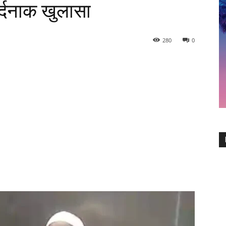
र्दनाक खुलासा
280
0