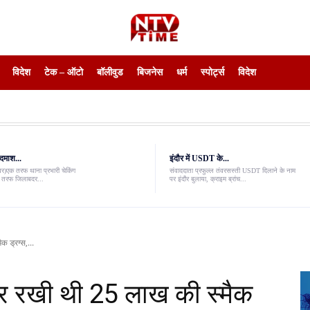
विदेश
टेक – ऑटो
बॉलीवुड
बिजनेस
धर्म
स्पोर्ट्स
विदेश
दमाश...
इंदौर में USDT के...
ंवर)एक तरफ थाना प्रभारी चेकिंग
संवाददाता प्रफुल्ल तंवरसस्ती USDT दिलाने के नाम
री तरफ जिलाबदर...
पर इंदौर बुलाया, क्राइम ब्रांच...
क ड्रग्स,...
ाकर रखी थी 25 लाख की स्मैक