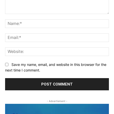
Comment:
Na
Ema
Web
Save my name, email, and website in this browser for the
next time I comment.
- Advertisment -