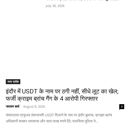
July 30, 2026
मध्य प्रदेश
इंदौर में USDT के नाम पर ठगी नहीं, सीधे लूट का खेल;
फर्जी क्राइम ब्रांच गैंग के 4 आरोपी गिरफ्तार
नारायण शर्मा
-
August 8, 2026
0
संवाददाता प्रफुल्ल तंवरसस्ती USDT दिलाने के नाम पर इंदौर बुलाया, क्राइम ब्रांच
अधिकारी बनकर धमकाया और सात लाख रुपये ऐंठे; पलासिया पुलिस ने...