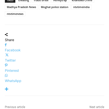
TAGS
cheating
fraud bride
Honeytrap
Khandwa Crime
Madhya Pradesh News
Moghat police station
ntvtimeindia
ntvtimenews
Share
Facebook
Twitter
Pinterest
WhatsApp
Previous article
Next article