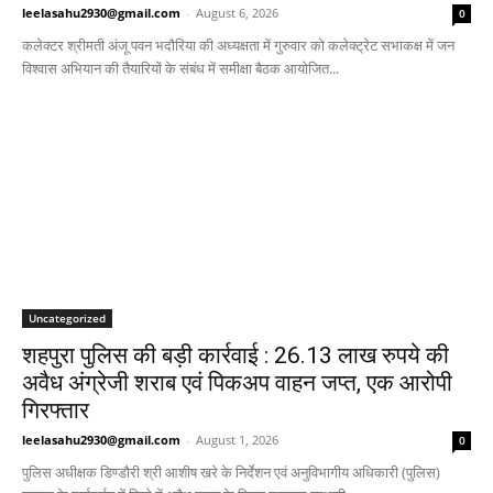
leelasahu2930@gmail.com
-
August 6, 2026
0
कलेक्टर श्रीमती अंजू पवन भदौरिया की अध्यक्षता में गुरुवार को कलेक्ट्रेट सभाकक्ष में जन
विश्वास अभियान की तैयारियों के संबंध में समीक्षा बैठक आयोजित...
Uncategorized
शहपुरा पुलिस की बड़ी कार्रवाई : 26.13 लाख रुपये की
अवैध अंग्रेजी शराब एवं पिकअप वाहन जप्त, एक आरोपी
गिरफ्तार
leelasahu2930@gmail.com
-
August 1, 2026
0
पुलिस अधीक्षक डिण्डौरी श्री आशीष खरे के निर्देशन एवं अनुविभागीय अधिकारी (पुलिस)