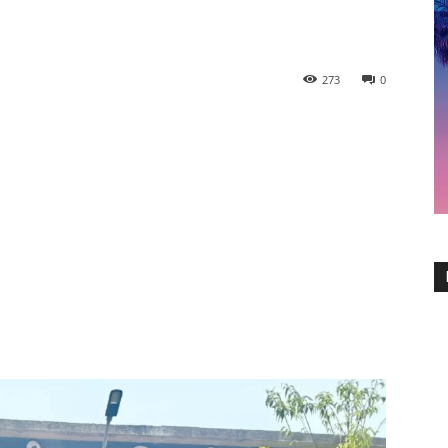
273
0