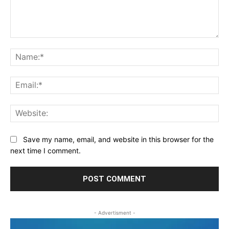
Comment:
Na
Ema
Web
Save my name, email, and website in this browser for the
next time I comment.
- Advertisment -