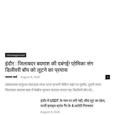
Uncategorized
इंदौर : जिलाबदर बदमाश की दबंगई! प्रेमिका संग
डिलीवरी बॉय को लूटने का प्रयास
नारायण शर्मा
-
August 8, 2026
0
(संवाददाता प्रफुल्ल तंवर)एक तरफ थाना प्रभारी चेकिंग पाइंट पर मुस्तैद, दूसरी तरफ
जिलाबदर बदमाश शहर में बेखौफ घूमकर वारदात करता रहा; डिलीवरी बॉय को...
इंदौर में USDT के नाम पर ठगी नहीं, सीधे लूट का खेल;
फर्जी क्राइम ब्रांच गैंग के 4 आरोपी गिरफ्तार
August 8, 2026