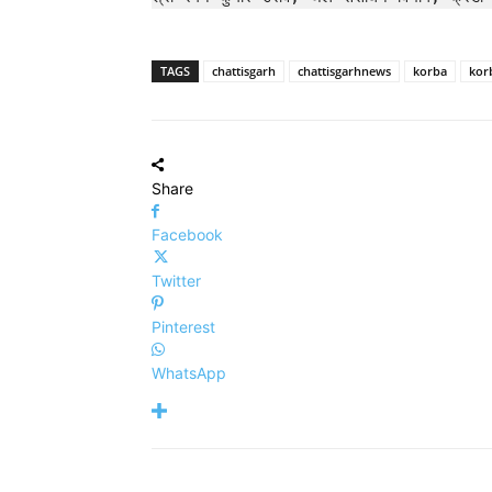
TAGS
chattisgarh
chattisgarhnews
korba
kor
Share
Facebook
Twitter
Pinterest
WhatsApp