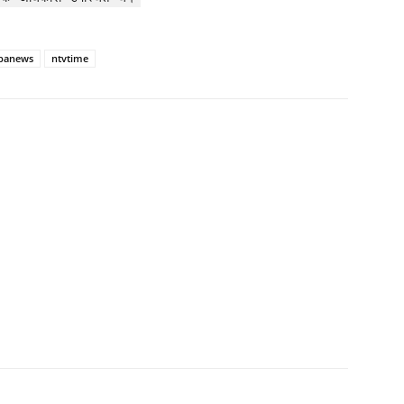
banews
ntvtime