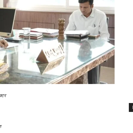
क्टर
श