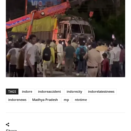
TAGS
indore
indoreaccident
indorecity
indorelatestnews
indorenews
Madhya Pradesh
mp
ntvtime
Share