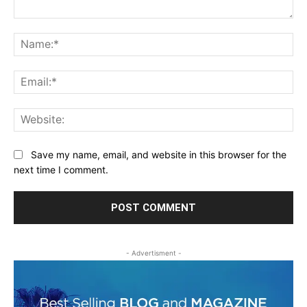
Comment:
Na
Ema
Web
Save my name, email, and website in this browser for the
next time I comment.
- Advertisment -