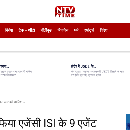
विदेश
टेक – ऑटो
बॉलीवुड
बिजनेस
धर्म
स्पोर्ट्स
विदेश
दमाश...
इंदौर में USDT के...
ंवर)एक तरफ थाना प्रभारी चेकिंग
संवाददाता प्रफुल्ल तंवरसस्ती USDT दिलाने के नाम
री तरफ जिलाबदर...
पर इंदौर बुलाया, क्राइम ब्रांच...
फ्तार: आतंकी साजिश...
फिया एजेंसी ISI के 9 एजेंट