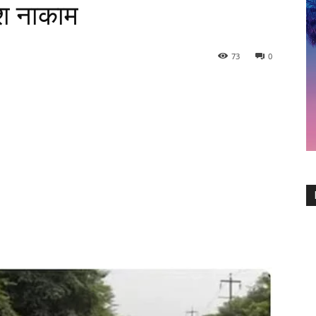
िश नाकाम
73
0