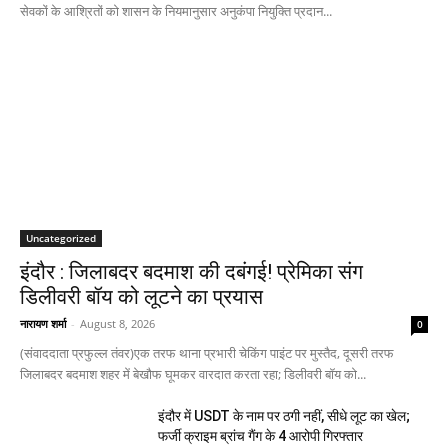
सेवकों के आश्रितों को शासन के नियमानुसार अनुकंपा नियुक्ति प्रदान...
Uncategorized
इंदौर : जिलाबदर बदमाश की दबंगई! प्रेमिका संग
डिलीवरी बॉय को लूटने का प्रयास
नारायण शर्मा
-
August 8, 2026
0
(संवाददाता प्रफुल्ल तंवर)एक तरफ थाना प्रभारी चेकिंग पाइंट पर मुस्तैद, दूसरी तरफ
जिलाबदर बदमाश शहर में बेखौफ घूमकर वारदात करता रहा; डिलीवरी बॉय को...
इंदौर में USDT के नाम पर ठगी नहीं, सीधे लूट का खेल;
फर्जी क्राइम ब्रांच गैंग के 4 आरोपी गिरफ्तार