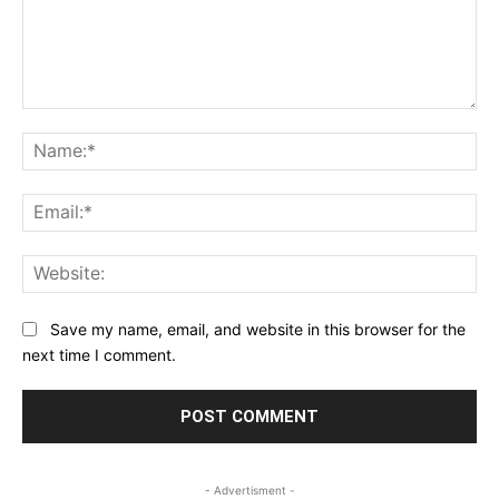
Comment:
Na
Ema
Web
Save my name, email, and website in this browser for the
next time I comment.
- Advertisment -