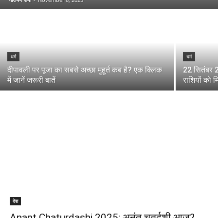
धर्म
धर्म
दीपावली पर पूजा का सबसे अच्छा मुहूर्त कब है? एक क्लिक
22 सितंबर 
में जानें जरूरी बातें
राशियों को म
देश
Anant Chaturdashi 2025: अनंत चतुर्दशी आज?