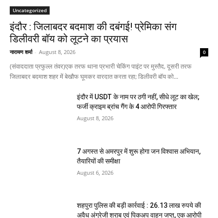
Uncategorized
इंदौर : जिलाबदर बदमाश की दबंगई! प्रेमिका संग
डिलीवरी बॉय को लूटने का प्रयास
नारायण शर्मा
-
August 8, 2026
0
(संवाददाता प्रफुल्ल तंवर)एक तरफ थाना प्रभारी चेकिंग पाइंट पर मुस्तैद, दूसरी तरफ
जिलाबदर बदमाश शहर में बेखौफ घूमकर वारदात करता रहा; डिलीवरी बॉय को...
इंदौर में USDT के नाम पर ठगी नहीं, सीधे लूट का खेल;
फर्जी क्राइम ब्रांच गैंग के 4 आरोपी गिरफ्तार
August 8, 2026
7 अगस्त से अमरपुर में शुरू होगा जन विश्वास अभियान,
तैयारियों की समीक्षा
August 6, 2026
शहपुरा पुलिस की बड़ी कार्रवाई : 26.13 लाख रुपये की
अवैध अंग्रेजी शराब एवं पिकअप वाहन जप्त, एक आरोपी